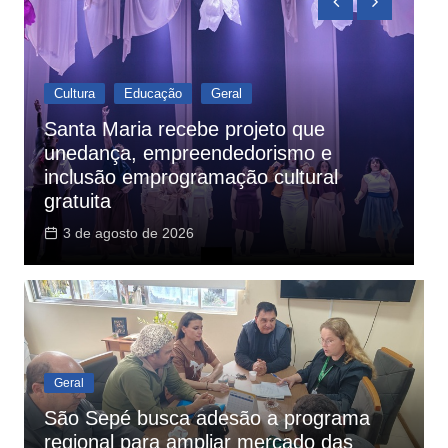
Geral
Prefeito de São Sepé representa a
H
AMCentro na abertura do 44º
m
Congresso de Prefeitos da Famurs.
f
5 de agosto de 2026
Geral
São Sepé busca adesão a programa
regional para ampliar mercado das