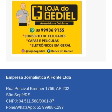
Empresa Jornalística A Fonte Ltda
Rua Percival Brenner 1766, AP 202
São Sepé/RS
CNPJ: 04.511.588/0001-07
Fone/WhatsApp: 55 99988-1297