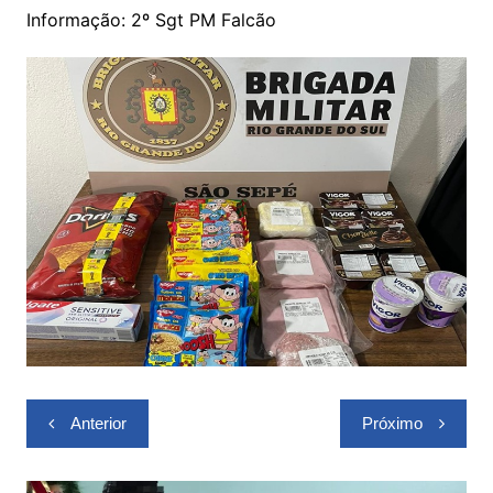
Informação: 2º Sgt PM Falcão
Navegação
Anterior
Próximo
de
Post