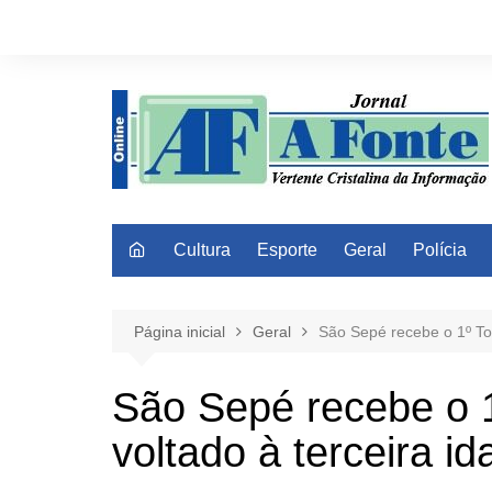
Ir
para
o
conteúdo
Cultura
Esporte
Geral
Polícia
Página inicial
Geral
São Sepé recebe o 1º To
São Sepé recebe o 
voltado à terceira id