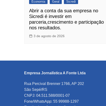
Economia
Geral
Sicredi
Abrir a conta da sua empresa no
Sicredi é investir em
parceria,crescimento e participação
nos resultados.
3 de agosto de 2026
Empresa Jornalística A Fonte Ltda
Rua Percival Brenner 1766, AP 202
São Sepé/RS
CNPJ: 04.511.588/0001-07
Fone/WhatsApp: 55 99988-1297