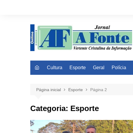
Ir
para
o
conteúdo
Cultura
Esporte
Geral
Polícia
Página inicial
Esporte
Página 2
Categoria:
Esporte