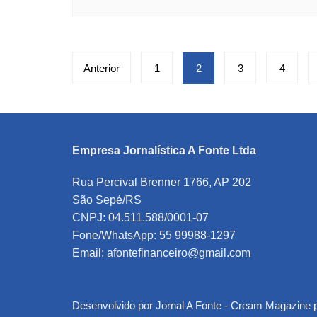
Paginação
Anterior
1
2
3
4
de
posts
Empresa Jornalística A Fonte Ltda
Rua Percival Brenner 1766, AP 202
São Sepé/RS
CNPJ: 04.511.588/0001-07
Fone/WhatsApp: 55 99988-1297
Email: afontefinanceiro@gmail.com
Desenvolvido por Jornal A Fonte -
Cream Magazine 