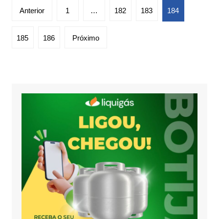
Paginação
Anterior
1
…
182
183
184
de
posts
185
186
Próximo