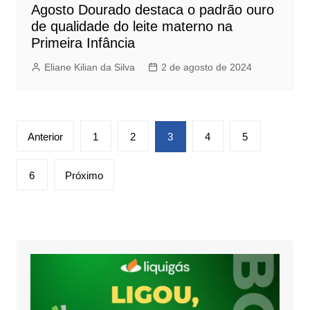
Agosto Dourado destaca o padrão ouro
de qualidade do leite materno na
Primeira Infância
Eliane Kilian da Silva
2 de agosto de 2024
Paginação
Anterior
1
2
3
4
5
de
posts
6
Próximo