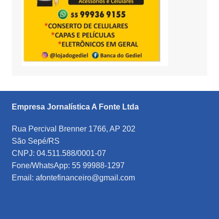
Empresa Jornalística A Fonte Ltda
Rua Percival Brenner 1766, AP 202
São Sepé/RS
CNPJ: 04.511.588/0001-07
Fone/WhatsApp: 55 99988-1297
Email: afontefinanceiro@gmail.com