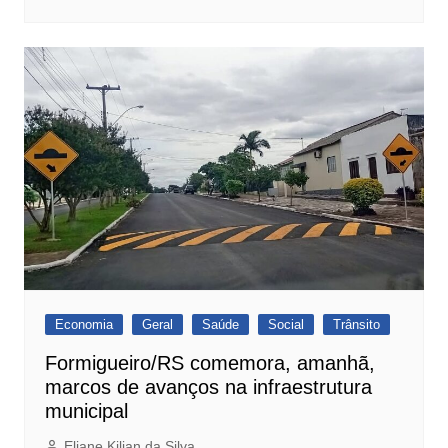
Economia
Geral
Saúde
Social
Trânsito
Formigueiro/RS comemora, amanhã,
marcos de avanços na infraestrutura
municipal
Eliane Kilian da Silva