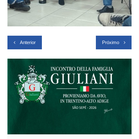
Navegação
Anterior
Próximo
de
Post