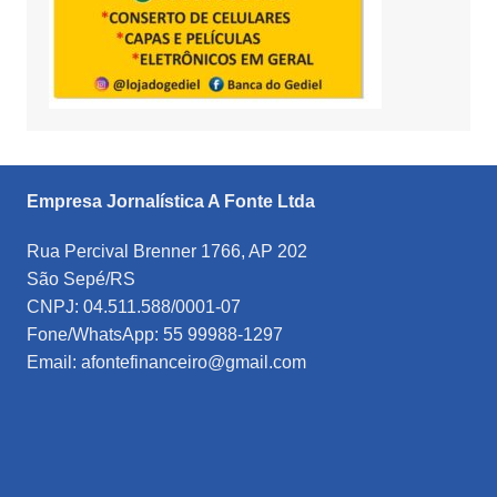
Empresa Jornalística A Fonte Ltda
Rua Percival Brenner 1766, AP 202
São Sepé/RS
CNPJ: 04.511.588/0001-07
Fone/WhatsApp: 55 99988-1297
Email: afontefinanceiro@gmail.com