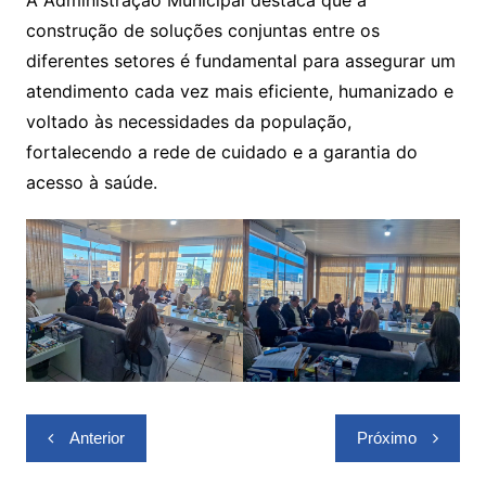
A Administração Municipal destaca que a
construção de soluções conjuntas entre os
diferentes setores é fundamental para assegurar um
atendimento cada vez mais eficiente, humanizado e
voltado às necessidades da população,
fortalecendo a rede de cuidado e a garantia do
acesso à saúde.
Navegação
Anterior
Próximo
de