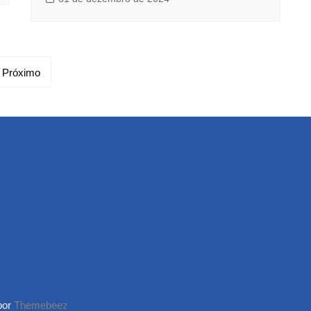
Próximo
por
Themebeez