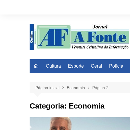
Ir
para
o
conteúdo
Cultura
Esporte
Geral
Polícia
Página inicial
Economia
Página 2
Categoria:
Economia