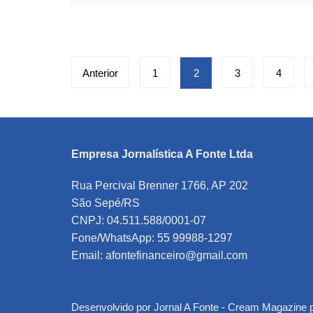
Paginação
Anterior
1
2
3
4
de
posts
Empresa Jornalística A Fonte Ltda
Rua Percival Brenner 1766, AP 202
São Sepé/RS
CNPJ: 04.511.588/0001-07
Fone/WhatsApp: 55 99988-1297
Email: afontefinanceiro@gmail.com
Desenvolvido por Jornal A Fonte -
Cream Magazine 