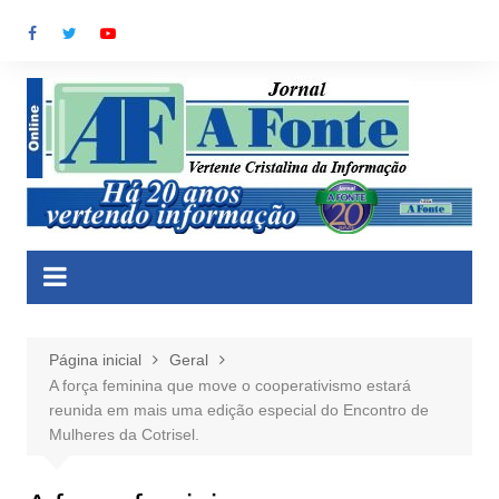
Ir
para
o
conteúdo
Página inicial
Geral
A força feminina que move o cooperativismo estará
reunida em mais uma edição especial do Encontro de
Mulheres da Cotrisel.