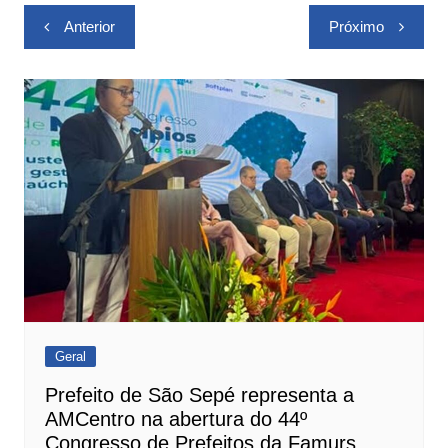
Navegação
Anterior
Próximo
de
Post
Geral
Prefeito de São Sepé representa a
AMCentro na abertura do 44º
Congresso de Prefeitos da Famurs.