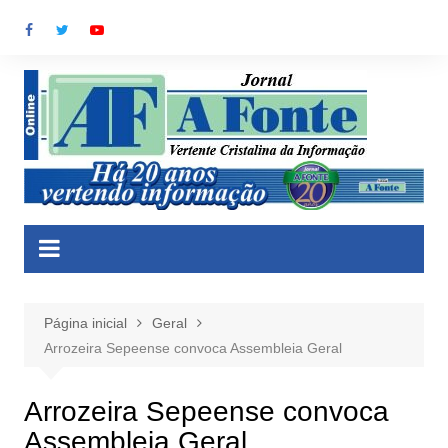
Ir
para
o
conteúdo
Página inicial
Geral
Arrozeira Sepeense convoca Assembleia Geral
Arrozeira Sepeense convoca
Assembleia Geral