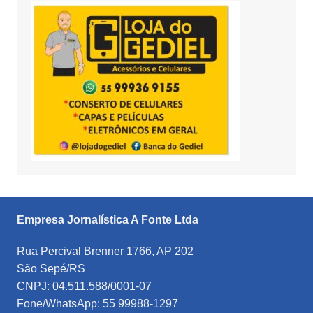
Empresa Jornalística A Fonte Ltda
Rua Percival Brenner 1766, AP 202
São Sepé/RS
CNPJ: 04.511.588/0001-07
Fone/WhatsApp: 55 99988-1297