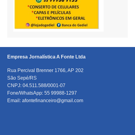
Empresa Jornalística A Fonte Ltda
Rua Percival Brenner 1766, AP 202
São Sepé/RS
CNPJ: 04.511.588/0001-07
Fone/WhatsApp: 55 99988-1297
Email: afontefinanceiro@gmail.com