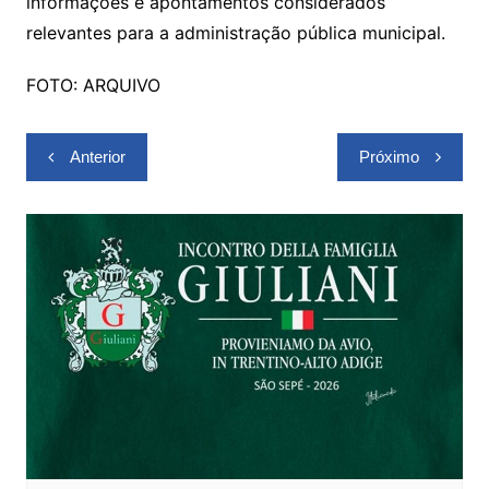
informações e apontamentos considerados
relevantes para a administração pública municipal.
FOTO: ARQUIVO
Navegação
Anterior
Próximo
de
Post