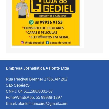
Empresa Jornalística A Fonte Ltda
Rua Percival Brenner 1766, AP 202
São Sepé/RS
CNPJ: 04.511.588/0001-07
Fone/WhatsApp: 55 99988-1297
Email: afontefinanceiro@gmail.com