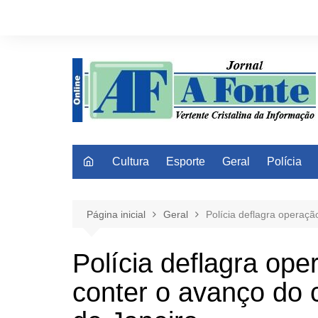
Ir
para
o
conteúdo
Cultura
Esporte
Geral
Polícia
Página inicial
Geral
Polícia deflagra operaç
Polícia deflagra op
conter o avanço do 