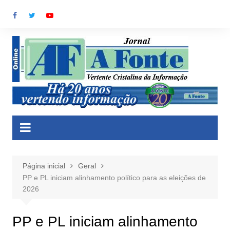
Ir
para
o
conteúdo
Página inicial
Geral
PP e PL iniciam alinhamento político para as eleições de
2026
PP e PL iniciam alinhamento