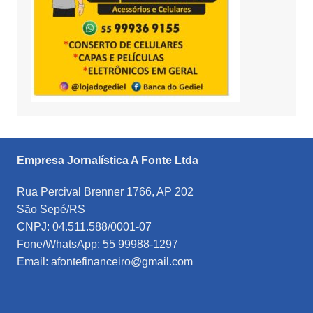
Empresa Jornalística A Fonte Ltda
Rua Percival Brenner 1766, AP 202
São Sepé/RS
CNPJ: 04.511.588/0001-07
Fone/WhatsApp: 55 99988-1297
Email: afontefinanceiro@gmail.com