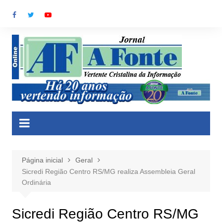
Ir
para
o
conteúdo
Página inicial
Geral
Sicredi Região Centro RS/MG realiza Assembleia Geral
Ordinária
Sicredi Região Centro RS/MG