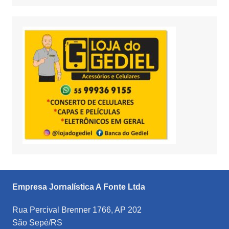
Empresa Jornalística A Fonte Ltda
Rua Percival Brenner 1766, AP 202
São Sepé/RS