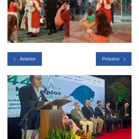
Navegação
Anterior
Próximo
de
Post