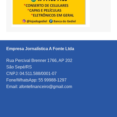
Empresa Jornalística A Fonte Ltda
Rua Percival Brenner 1766, AP 202
São Sepé/RS
CNPJ: 04.511.588/0001-07
Fone/WhatsApp: 55 99988-1297
Email: afontefinanceiro@gmail.com