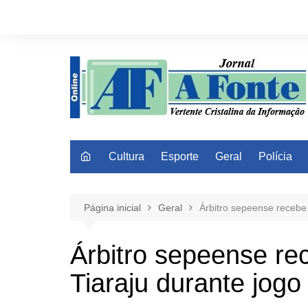
Ir
para
o
conteúdo
Cultura
Esporte
Geral
Polícia
Página inicial
Geral
Árbitro sepeense recebe
Árbitro sepeense r
Tiaraju durante jogo 