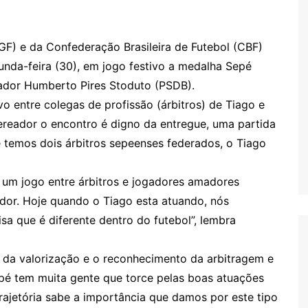
GF) e da Confederação Brasileira de Futebol (CBF)
unda-feira (30), em jogo festivo a medalha Sepé
eador Humberto Pires Stoduto (PSDB).
vo entre colegas de profissão (árbitros) de Tiago e
eador o encontro é digno da entregue, uma partida
je temos dois árbitros sepeenses federados, o Tiago
e um jogo entre árbitros e jogadores amadores
cedor. Hoje quando o Tiago esta atuando, nós
a que é diferente dentro do futebol”, lembra
a da valorização e o reconhecimento da arbitragem e
epé tem muita gente que torce pelas boas atuações
jetória sabe a importância que damos por este tipo