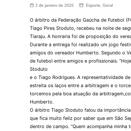
2 de janeiro de 2025
Esporte
,
Geral
O árbitro da Federação Gaúcha de Futebol (F
Tiago Pires Stoduto, recebeu na noite de seg
Tiaraju. A honraria foi de proposição do ver
Durante a entrega foi realizado um jogo festi
amigos do vereador Humberto. Segundo o Ver
de futebol entre amigos e profissionais. “Ho
Stoduto
e o Tiago Rodrigues. A representatividade d
estreita os laços entre a arbitragem e o tor
torcemos pela boa atuação da arbitragem,cois
Humberto.
O árbitro Tiago Stoduto falou da importânci
que fica muito feliz por saber que em São S
dentro de campo. “Quem acompanha minha tra