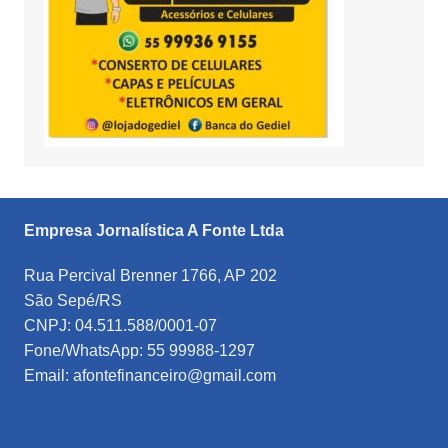
Empresa Jornalística A Fonte Ltda
Rua Percival Brenner 1766, AP 202
São Sepé/RS
CNPJ: 04.511.588/0001-07
Fone/WhatsApp: 55 99988-1297
Email: afontefinanceiro@gmail.com