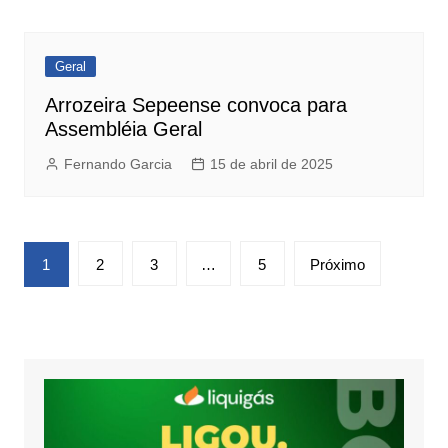
Geral
Arrozeira Sepeense convoca para
Assembléia Geral
Fernando Garcia
15 de abril de 2025
Paginação
1
2
3
…
5
Próximo
de
posts