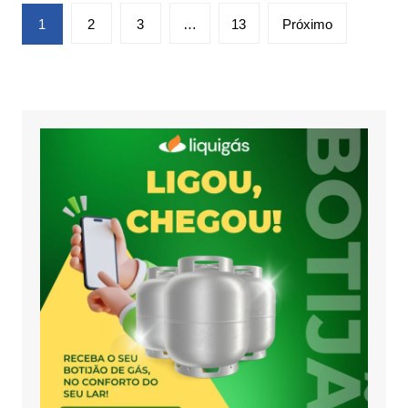
Paginação
1
2
3
…
13
Próximo
de
posts