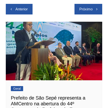
Navegação
Anterior
Próximo
de
Post
Geral
Prefeito de São Sepé representa a
AMCentro na abertura do 44º