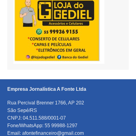
Empresa Jornalística A Fonte Ltda
Rua Percival Brenner 1766, AP 202
São Sepé/RS
CNPJ: 04.511.588/0001-07
Fone/WhatsApp: 55 99988-1297
Email: afontefinanceiro@gmail.com