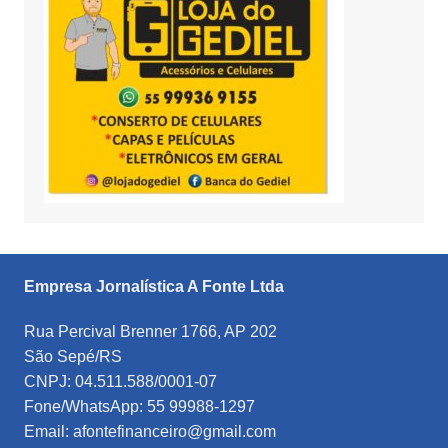
Empresa Jornalística A Fonte Ltda
Rua Percival Brenner 1766, AP 202
São Sepé/RS
CNPJ: 04.511.588/0001-07
Fone/WhatsApp: 55 99988-1297
Email: afontefinanceiro@gmail.com