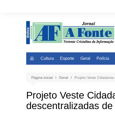
Ir
para
o
conteúdo
Cultura
Esporte
Geral
Polícia
Página inicial
Geral
Projeto Veste Cidadania
Projeto Veste Cida
descentralizadas d