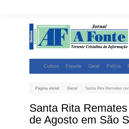
Ir
para
o
conteúdo
Cultura
Esporte
Geral
Polícia
Página inicial
Geral
Santa Rita Remates co
Santa Rita Remates
de Agosto em São 