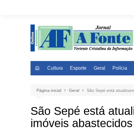
Ir
para
o
conteúdo
Cultura
Esporte
Geral
Polícia
Página inicial
Geral
São Sepé está atualizan
São Sepé está atual
imóveis abastecido