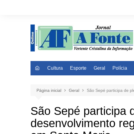
Ir
para
o
conteúdo
Cultura
Esporte
Geral
Polícia
Página inicial
Geral
São Sepé participa de p
São Sepé participa 
desenvolvimento reg