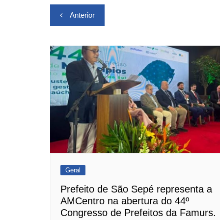
Navegação
Anterior
de
Post
Geral
Prefeito de São Sepé representa a
AMCentro na abertura do 44º
Congresso de Prefeitos da Famurs.