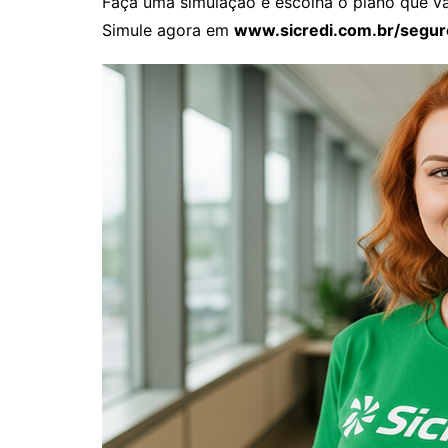
Faça uma simulação e escolha o plano que vai
Simule agora em
www.sicredi.com.br/segur