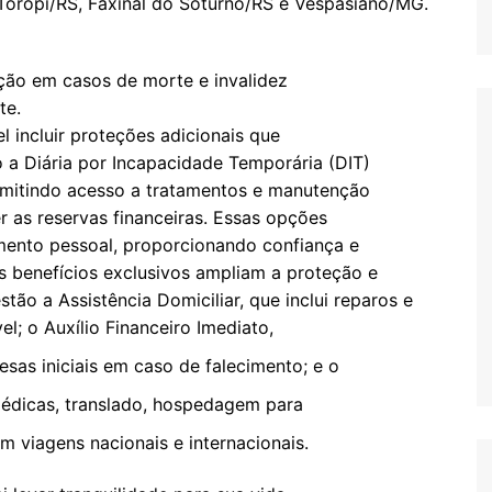
Toropi/RS, Faxinal do Soturno/RS e Vespasiano/MG.
eção em casos de morte e invalidez
te.
l incluir proteções adicionais que
 a Diária por Incapacidade Temporária (DIT)
rmitindo acesso a tratamentos e manutenção
 as reservas financeiras. Essas opções
mento pessoal, proporcionando confiança e
Os benefícios exclusivos ampliam a proteção e
tão a Assistência Domiciliar, que inclui reparos e
l; o Auxílio Financeiro Imediato,
as iniciais em caso de falecimento; e o
édicas, translado, hospedagem para
 viagens nacionais e internacionais.