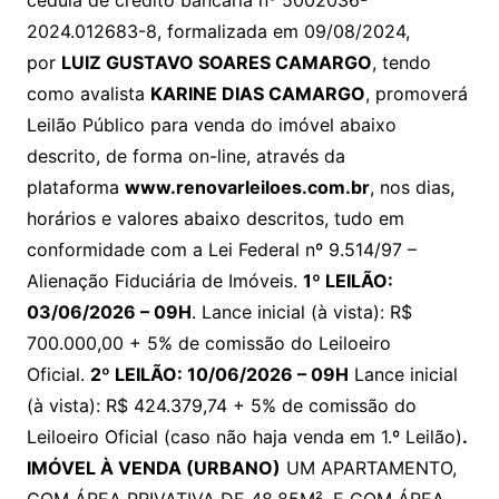
cédula de crédito bancária nº 5002036-
2024.012683-8, formalizada em 09/08/2024,
por
LUIZ GUSTAVO SOARES CAMARGO
, tendo
como avalista
KARINE DIAS CAMARGO
, promoverá
Leilão Público para venda do imóvel abaixo
descrito, de forma on-line, através da
plataforma
www.renovarleiloes.com.br
, nos dias,
horários e valores abaixo descritos, tudo em
conformidade com a Lei Federal nº 9.514/97 –
Alienação Fiduciária de Imóveis.
1º LEILÃO:
03/06/2026 – 09H
. Lance inicial (à vista):
R$
700.000,00
+ 5% de comissão do Leiloeiro
Oficial.
2º LEILÃO: 10/06/2026 – 09H
Lance inicial
(à vista):
R$
424.379,74 + 5% de comissão do
Leiloeiro Oficial (caso não haja venda em 1.º Leilão)
.
IMÓVEL À VENDA (URBANO)
UM APARTAMENTO,