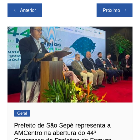
Navegação
Anterior
Próximo
de
Post
Geral
Prefeito de São Sepé representa a
AMCentro na abertura do 44º