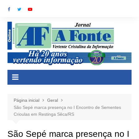
Ir
para
o
conteúdo
Página inicial
Geral
São Sepé marca presença no I Encontro de Sementes
Crioulas em Restinga Sêca/RS
São Sepé marca presença no I