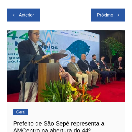
Navegação
Anterior
Próximo
de
Post
Geral
Prefeito de São Sepé representa a
AMCentro na abertura do 44º