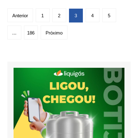
Paginação
Anterior
1
2
3
4
5
de
posts
…
186
Próximo