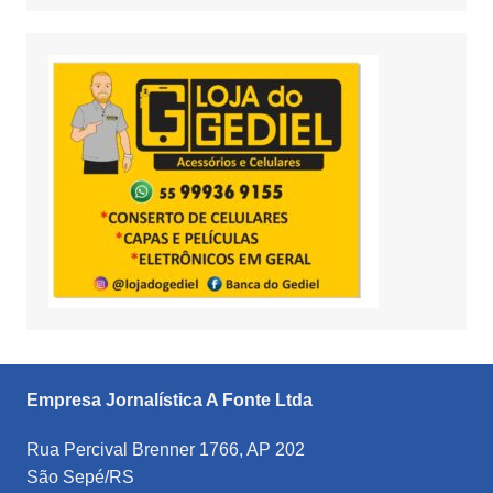
Empresa Jornalística A Fonte Ltda
Rua Percival Brenner 1766, AP 202
São Sepé/RS