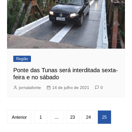
Região
Ponte das Tunas será interditada sexta-
feira e no sábado
jornalafonte
14 de julho de 2021
0
Paginação
Anterior
1
…
23
24
25
de