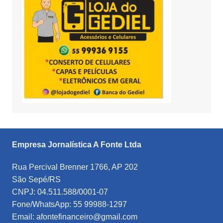
Empresa Jornalística A Fonte Ltda
Rua Percival Brenner 1766, AP 202
São Sepé/RS
CNPJ: 04.511.588/0001-07
Fone/WhatsApp: 55 99988-1297
Email: afontefinanceiro@gmail.com