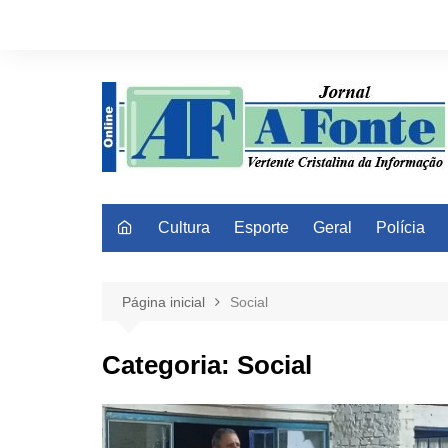
Ir
para
o
conteúdo
Cultura
Esporte
Geral
Polícia
Página inicial
Social
Categoria:
Social