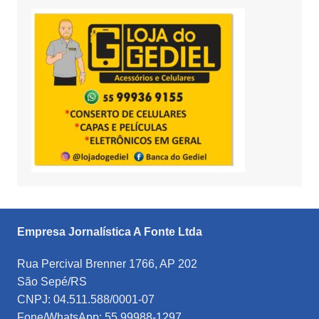
Empresa Jornalística A Fonte Ltda
Rua Percival Brenner 1766, AP 202
São Sepé/RS
CNPJ: 04.511.588/0001-07
Fone/WhatsApp: 55 99988-1297