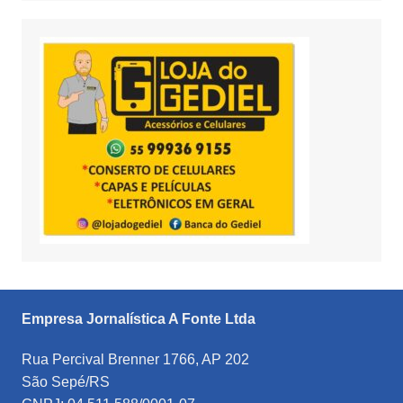
Empresa Jornalística A Fonte Ltda
Rua Percival Brenner 1766, AP 202
São Sepé/RS