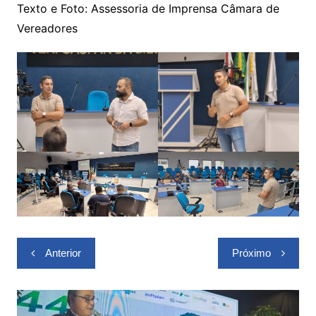
Texto e Foto: Assessoria de Imprensa Câmara de
Vereadores
Navegação
Anterior
Próximo
de
Post