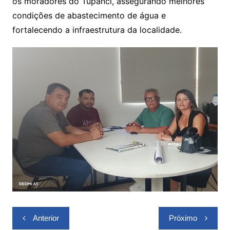
os moradores do Tupanci, assegurando melhores
condições de abastecimento de água e
fortalecendo a infraestrutura da localidade.
Navegação
Anterior
Próximo