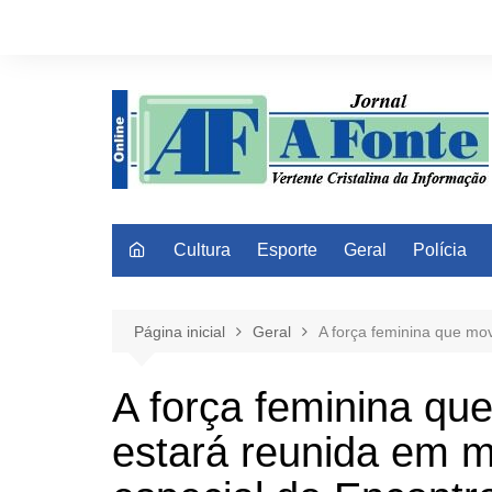
Ir
para
o
conteúdo
Cultura
Esporte
Geral
Polícia
Página inicial
Geral
A força feminina que mo
A força feminina qu
estará reunida em 